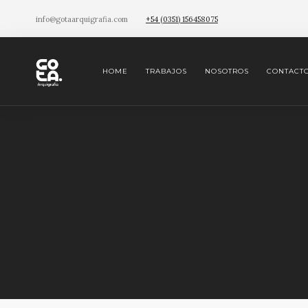
info@gotaarquigrafia.com
+54 (0351) 156458075
HOME
TRABAJOS
NOSOTROS
CONTACT
ESPECIALES
Etra